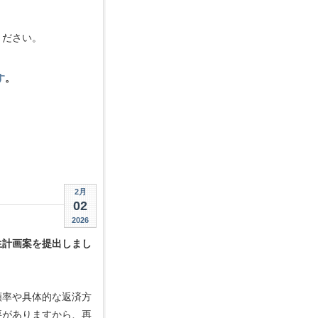
ください。
す
。
2月
02
2026
生計画案を提出しまし
額率や具体的な返済方
要がありますから、再