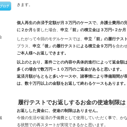
きます。
個人再生の弁済予定額が月３万円のケースで、弁護士費用の
に２か月
を要した場合、
申立「前」の積立金は３万円×２か月
会
したがって今回のモデルケースでは、
申立「前」の履行テス
）
プラス、
申立「後」の履行テストによる積立金９万円
を合わ
ご本人様へお返しできます。
以上のとおり、案件ごとの内容や具体的進行によって返金額
多くの場合で数万円～１０万円のご返金があると思います。
返済月額がもともと多いケースや、諸事情により準備期間が
は、数十万円以上の金額をお返して終わるケースもあります
履行テストでお返しするお金の使途制限は
お返しした資金に、使途の制限はありません。
今後の生活や返済の予備費として使用していただく事で、か
域
る状態での再スタートが実現できるかと思います。