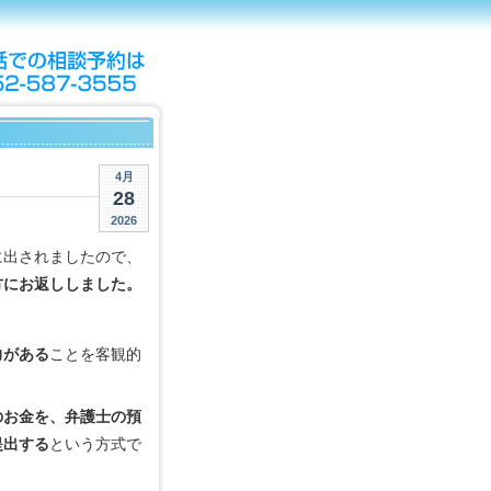
4月
28
2026
に出されましたので、
方にお返ししました。
力がある
ことを客観的
のお金を、弁護士の預
提出する
という方式で