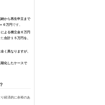
完納から再生申立まで
＝６万円
です。
トによる積立金６万円
せた
合計１５万円を、
は全く異なりますが、
長期化したケースで
。
？
なり経済的に余裕のあ