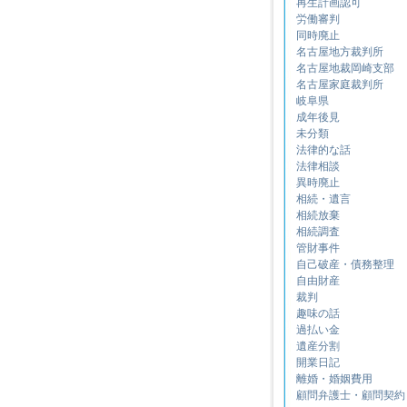
再生計画認可
労働審判
同時廃止
名古屋地方裁判所
名古屋地裁岡崎支部
名古屋家庭裁判所
岐阜県
成年後見
未分類
法律的な話
法律相談
異時廃止
相続・遺言
相続放棄
相続調査
管財事件
自己破産・債務整理
自由財産
裁判
趣味の話
過払い金
遺産分割
開業日記
離婚・婚姻費用
顧問弁護士・顧問契約