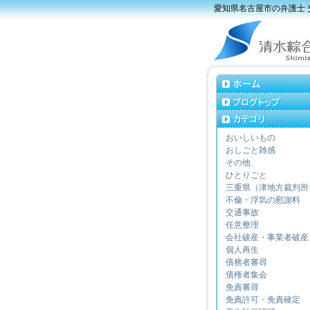
愛知県名古屋市の弁護士
おいしいもの
おしごと雑感
その他
ひとりごと
三重県（津地方裁判所
不倫・浮気の慰謝料
交通事故
任意整理
会社破産・事業者破産
個人再生
債務者審尋
債権者集会
免責審尋
免責許可・免責確定