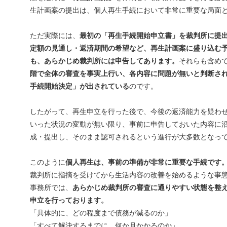
生計画案の提出は、個人再生手続において非常に重要な局面
ただ実際には、
最初の「再生手続開始申立書」を裁判所に提
定額の見通し・返済期間の希望など、再生計画案に盛り込む
も、あらかじめ裁判所には申告してあります。
それらも含め
階で全体の審査を事実上行い、各内容に問題が無いと判断さ
手続開始決定」が出されている
のです。
したがって、再生申立を行った後で、今後の返済能力を疑わ
いった状況の変動が無い限り、事前に申告しておいた内容に
成・提出し、そのまま認可されるという進行が大多数となっ
このように
個人再生は、事前の準備が非常に重要な手続です
裁判所に指摘を受けてから生活内容の改善を始めるような事
事務所では、
あらかじめ裁判所の審査に通りやすい状態を整
申立を行っております。
「具体的に、どの程度まで債務が減るのか」
「すべて解決するまでに、何か月かかるのか」