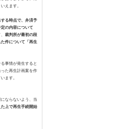
といえます。
出する時点で、弁済予
予定の内容について
て、
裁判所が最初の段
れた件について「再生
せる事情が発生すると
沿った再生計画案を作
ています。
。
態にならないよう、当
えた上で再生手続開始