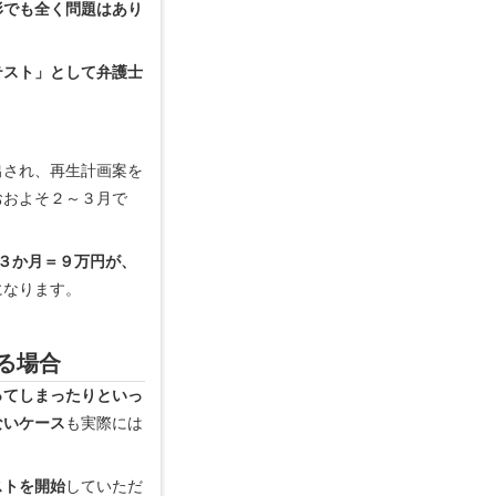
形でも全く問題はあり
テスト」として弁護士
出され、再生計画案を
おおよそ２～３月で
×３か月＝９万円が、
になります。
る場合
ってしまったりといっ
ないケース
も実際には
ストを開始
していただ