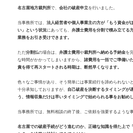
名古屋地方裁判所
で、
会社の破産申立
を行いました。
当事務所では、
法人経営者や個人事業主の方が「もう資金が
い」という状況
にあっても、
弁護士費用を分割で積み立てる
業務をお引き受けできます。
ただ
分割払
の場合は、
弁護士費用
や
裁判所へ納める予納金
を
な時間がかかってしまいますから、
諸費用を一括でご準備い
責を得て再スタートされる時期は、断然早くなります。
色々なご事情があり、そう簡単には事業続行を諦められない
十分承知しておりますが、
自己破産を決断するタイミングが
う、情報収集だけは早いタイミングで始められる事をお勧め
当事務所では、無料相談の終了後、ご依頼を強要するような
名古屋での破産手続がどう進むのか、正確な知識を得た上で