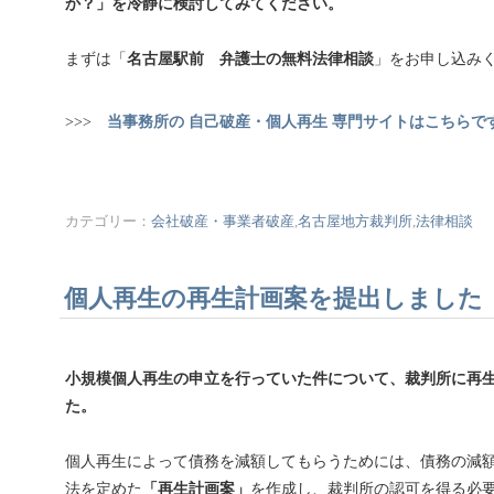
か？」を冷静に検討してみてください。
まずは「
名古屋駅前 弁護士の無料法律相談
」をお申し込み
>>>
当事務所の 自己破産・個人再生 専門サイトはこちらで
カテゴリー：
会社破産・事業者破産
,
名古屋地方裁判所
,
法律相談
個人再生の再生計画案を提出しました
小規模個人再生の申立を行っていた件について、裁判所に再
た。
個人再生によって債務を減額してもらうためには、債務の減
法を定めた
「再生計画案」
を作成し、裁判所の認可を得る必