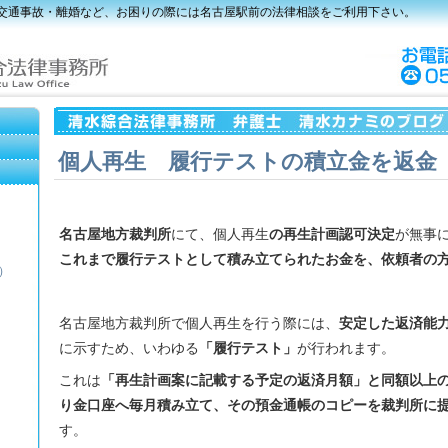
 交通事故・離婚など、お困りの際には名古屋駅前の法律相談をご利用下さい。
個人再生 履行テストの積立金を返金
名古屋地方裁判所
にて、個人再生
の再生計画認可決定
が無事
これまで履行テストとして積み立てられたお金を、依頼者の
）
名古屋地方裁判所で個人再生を行う際には、
安定した返済能
に示すため、いわゆる
「履行テスト」
が行われます。
これは
「再生計画案に記載する予定の返済月額」と同額以上
り金口座へ毎月積み立て、その預金通帳のコピーを裁判所に
す。