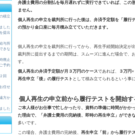
弁護士費用の分割払を毎月遅れずに実行できていれば、この
ません。
の積立
個人再生の申立を裁判所に行った後は、弁済予定額を「履行
ました
の預かり金口座に毎月積み立てていただきます。
を提出
給与所
個人再生の申立を裁判所に行ってから、再生手続開始決定が
できな
裁判所に提出するまでの期間は、スムーズに進んだ場合で、
時廃止
す。
ご予約
個人再生の弁済予定額が月３万円のケース
であれば、
３万円
２回
再生申立「後」の履行テスト
として積み立てられるという事
お任せ
遠方か
個人再生の申立前から履行テストを開始す
ご本人様がお仕事で忙しかったり、資料の準備に時間がかか
ました
た理由で、「弁護士費用の完納後、即時の再生申立」ができ
多いです。
この場合、弁護士費用の完納後、
再生申立「前」から履行テ