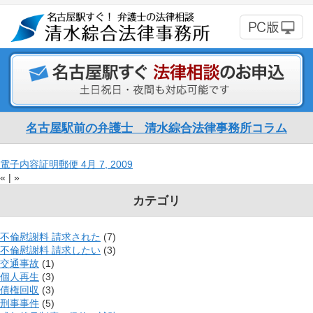
名古屋駅前の弁護士 清水綜合法律事務所コラム
電子内容証明郵便
4月 7, 2009
«
|
»
カテゴリ
不倫慰謝料 請求された
(7)
不倫慰謝料 請求したい
(3)
交通事故
(1)
個人再生
(3)
債権回収
(3)
刑事事件
(5)