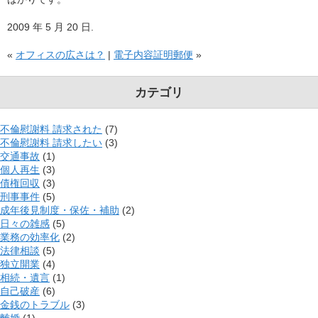
2009 年 5 月 20 日.
«
オフィスの広さは？
|
電子内容証明郵便
»
カテゴリ
不倫慰謝料 請求された
(7)
不倫慰謝料 請求したい
(3)
交通事故
(1)
個人再生
(3)
債権回収
(3)
刑事事件
(5)
成年後見制度・保佐・補助
(2)
日々の雑感
(5)
業務の効率化
(2)
法律相談
(5)
独立開業
(4)
相続・遺言
(1)
自己破産
(6)
金銭のトラブル
(3)
離婚
(1)