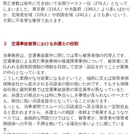
死亡者数は前年に引き続いて全国ワースト一位（276人）となって
しまいました。東京都（218人）や大阪府（198人）より多いばかり
か、北海道全域（228人）や四国全域（242人）よりも多いという、
大変に不名誉な惨状であります。
２ 交通事故被害における弁護士の役割
当事務所は、交通事故案件に関しては専ら被害者側の代理人です。
交通事故による死亡事故事例や後遺障害事例について、被害者に支
払われる損害賠償額の増額を目指して交渉・訴訟を行うことが業務
の中心となっています。
こうした業務がなぜ必要になるかというと、端的に言えば加害者側
保険会社から提示される示談金の額が低いためです。そもそも保険
会社側と裁判実務では交通事故損害の算定基準が異なっているた
め、弁護士の視点からは特に争点らしき事情が見られないケースで
も、相当に低い示談金提示となっていることがあります。
もっとも、当事者間でスムーズに示談成立へ至る場合も一定割合あ
ると思われますから、弁護士への相談・依頼まで発展するようなケ
ースでは、金銭的な問題だけではなく、被害者が、加害者や加害者
側損保への不信・不満を抱いている場合が多いように感じていま
す。