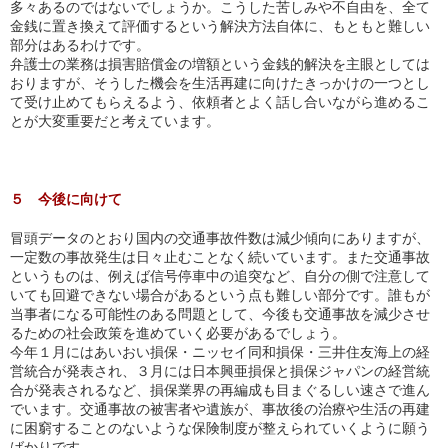
多々あるのではないでしょうか。こうした苦しみや不自由を、全て
金銭に置き換えて評価するという解決方法自体に、もともと難しい
部分はあるわけです。
弁護士の業務は損害賠償金の増額という金銭的解決を主眼としては
おりますが、そうした機会を生活再建に向けたきっかけの一つとし
て受け止めてもらえるよう、依頼者とよく話し合いながら進めるこ
とが大変重要だと考えています。
５ 今後に向けて
冒頭データのとおり国内の交通事故件数は減少傾向にありますが、
一定数の事故発生は日々止むことなく続いています。また交通事故
というものは、例えば信号停車中の追突など、自分の側で注意して
いても回避できない場合があるという点も難しい部分です。誰もが
当事者になる可能性のある問題として、今後も交通事故を減少させ
るための社会政策を進めていく必要があるでしょう。
今年１月にはあいおい損保・ニッセイ同和損保・三井住友海上の経
営統合が発表され、３月には日本興亜損保と損保ジャパンの経営統
合が発表されるなど、損保業界の再編成も目まぐるしい速さで進ん
でいます。交通事故の被害者や遺族が、事故後の治療や生活の再建
に困窮することのないような保険制度が整えられていくように願う
ばかりです。