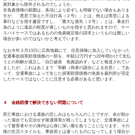
責対象から除外されるのでしょうか。
非免責債権の範囲は、条項により必ずしも明確でない場合もありま
すが、「悪意で加えた不法行為（２号）」とは、例えば害意による
暴行などを指す趣旨ですし、「重大な過失（３号）」とは、暴走行
為のように違反の程度が著しいものを指すと思われますので、ケー
スバイケースではあるものの免責確定後の請求というものは難しい
場合が多いのではないかと考えています。
なお今年３月13日に広島地裁にて、任意保険に加入していなかった
交通事故損害賠償債務の一部を、年額12万円ずつ20年間かけて支払
うとの和解が成立し「自己破産 免責認めず」などと報道されてい
ましたが、これはあくまで「和解（両者の譲歩による合意）」であ
って、交通事故によって生じた損害賠償債務の免責を裁判所が否定
したケースではないことに注意する必要があると思います。
４ 金銭賠償で解決できない問題について
死亡事故における遺族の悲しみはもちろんのことですが、命が助か
った場合でも完治せず後遺障害が残ってしまうなど、交通事故によ
って被害者やその身内は心身に深い傷を負うことになります。その
後の生活スタイルも、事故前とは違ったものになってしまう場合が