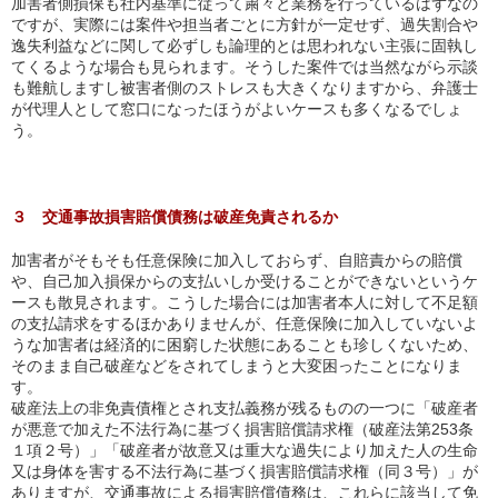
加害者側損保も社内基準に従って粛々と業務を行っているはずなの
ですが、実際には案件や担当者ごとに方針が一定せず、過失割合や
逸失利益などに関して必ずしも論理的とは思われない主張に固執し
てくるような場合も見られます。そうした案件では当然ながら示談
も難航しますし被害者側のストレスも大きくなりますから、弁護士
が代理人として窓口になったほうがよいケースも多くなるでしょ
う。
３ 交通事故損害賠償債務は破産免責されるか
加害者がそもそも任意保険に加入しておらず、自賠責からの賠償
や、自己加入損保からの支払いしか受けることができないというケ
ースも散見されます。こうした場合には加害者本人に対して不足額
の支払請求をするほかありませんが、任意保険に加入していないよ
うな加害者は経済的に困窮した状態にあることも珍しくないため、
そのまま自己破産などをされてしまうと大変困ったことになりま
す。
破産法上の非免責債権とされ支払義務が残るものの一つに「破産者
が悪意で加えた不法行為に基づく損害賠償請求権（破産法第253条
１項２号）」「破産者が故意又は重大な過失により加えた人の生命
又は身体を害する不法行為に基づく損害賠償請求権（同３号）」が
ありますが、交通事故による損害賠償債務は、これらに該当して免