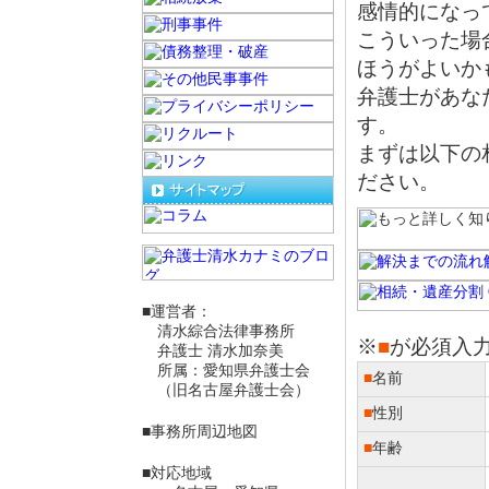
感情的になっ
こういった場
ほうがよいか
弁護士があな
す。
まずは以下の
ださい。
■運営者：
清水綜合法律事務所
※
■
が必須入
弁護士 清水加奈美
所属：愛知県弁護士会
■
名前
（旧名古屋弁護士会）
■
性別
■事務所周辺地図
■
年齢
■対応地域