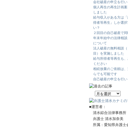
会社破産の申立を行い
個人再生の再生計画案
しました
給与収入がある方は「
得者等再生」しか選択
い？
２回目の自己破産で同
年末年始中の法律相談
について
法人破産の無料相談（
目）を実施しました
給与所得者等再生も、
ください
相続放棄のご依頼は、
らでも可能です
自己破産の申立を行い
■運営者：
清水綜合法律事務所
弁護士 清水加奈美
所属：愛知県弁護士