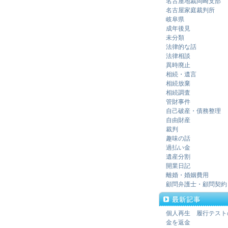
名古屋地裁岡崎支部
名古屋家庭裁判所
岐阜県
成年後見
未分類
法律的な話
法律相談
異時廃止
相続・遺言
相続放棄
相続調査
管財事件
自己破産・債務整理
自由財産
裁判
趣味の話
過払い金
遺産分割
開業日記
離婚・婚姻費用
顧問弁護士・顧問契約
個人再生 履行テスト
金を返金