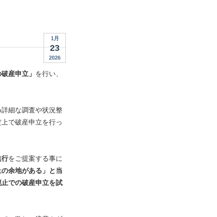
1月
23
2026
の破産申立」
を行い、
め詳細な調査や状況整
だ上で破産申立を行っ
進行
をご提案する事に
止の余地がある」と当
廃止での破産申立を試