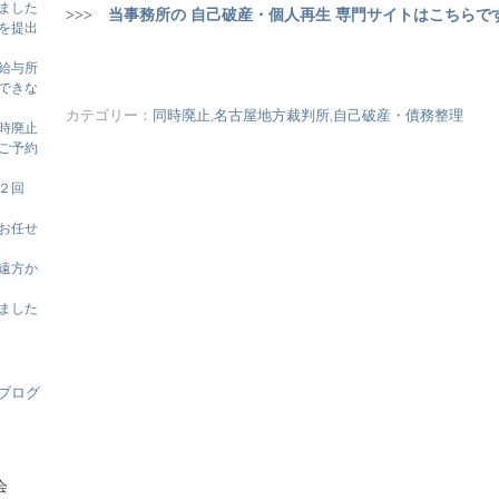
ました
>>>
当事務所の 自己破産・個人再生 専門サイトはこちらで
を提出
給与所
できな
カテゴリー：
同時廃止
,
名古屋地方裁判所
,
自己破産・債務整理
時廃止
ご予約
２回
お任せ
遠方か
ました
会