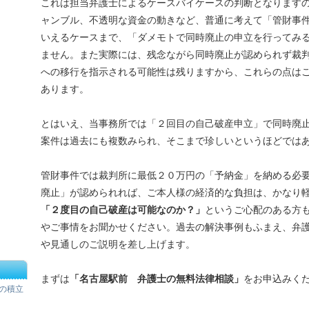
これは担当弁護士によるケースバイケースの判断となります
ャンブル、不透明な資金の動きなど、普通に考えて「管財事
いえるケースまで、「ダメモトで同時廃止の申立を行ってみ
ません。また実際には、残念ながら同時廃止が認められず裁
への移行を指示される可能性は残りますから、これらの点は
あります。
とはいえ、当事務所では「２回目の自己破産申立」で同時廃
案件は過去にも複数みられ、そこまで珍しいというほどでは
管財事件では裁判所に最低２０万円の「予納金」を納める必
廃止」が認められれば、ご本人様の経済的な負担は、かなり
「２度目の自己破産は可能なのか？」
というご心配のある方
やご事情をお聞かせください。過去の解決事例もふまえ、弁
や見通しのご説明を差し上げます。
まずは
「名古屋駅前 弁護士の無料法律相談」
をお申込みく
の積立