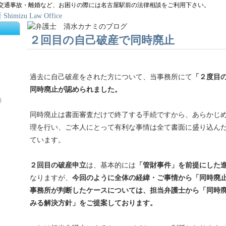
 交通事故・離婚など、お困りの際には名古屋駅前の法律相談をご利用下さい。
２回目の自己破産で同時廃止
過去に自己破産をされた方について、当事務所にて
「２度目
同時廃止が認められました。
）
同時廃止は書面審査だけで終了する手続ですから、あらかじ
理を行い、ご本人にとって有利な事情は全て書面に盛り込ん
ています。
２回目の破産申立
は、基本的には
「管財事件」を前提にした
なりますが、
今回のように全体の経緯・ご事情から「同時廃
事務所が判断したケースについては、担当弁護士から「同時
みる解決方針」をご提案しております。