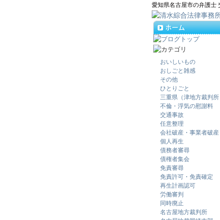
愛知県名古屋市の弁護士
おいしいもの
おしごと雑感
その他
ひとりごと
三重県（津地方裁判所
不倫・浮気の慰謝料
交通事故
任意整理
会社破産・事業者破産
個人再生
債務者審尋
債権者集会
免責審尋
免責許可・免責確定
再生計画認可
労働審判
同時廃止
名古屋地方裁判所