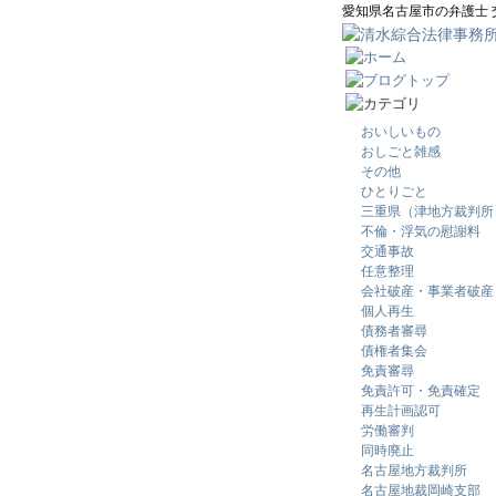
愛知県名古屋市の弁護士
おいしいもの
おしごと雑感
その他
ひとりごと
三重県（津地方裁判所
不倫・浮気の慰謝料
交通事故
任意整理
会社破産・事業者破産
個人再生
債務者審尋
債権者集会
免責審尋
免責許可・免責確定
再生計画認可
労働審判
同時廃止
名古屋地方裁判所
名古屋地裁岡崎支部