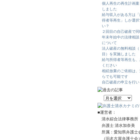
個人再生の再生計画案
しました
給与収入がある方は「
得者等再生」しか選択
い？
２回目の自己破産で同
年末年始中の法律相談
について
法人破産の無料相談（
目）を実施しました
給与所得者等再生も、
ください
相続放棄のご依頼は、
らでも可能です
自己破産の申立を行い
■運営者：
清水綜合法律事務所
弁護士 清水加奈美
所属：愛知県弁護士
（旧名古屋弁護士会