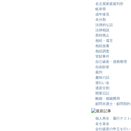
名古屋家庭裁判所
岐阜県
成年後見
未分類
法律的な話
法律相談
異時廃止
相続・遺言
相続放棄
相続調査
管財事件
自己破産・債務整理
自由財産
裁判
趣味の話
過払い金
遺産分割
開業日記
離婚・婚姻費用
顧問弁護士・顧問契約
個人再生 履行テスト
金を返金
会社破産の申立を行い