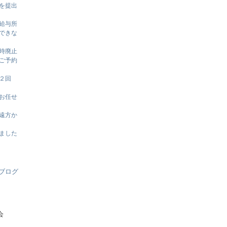
を提出
給与所
できな
時廃止
ご予約
２回
お任せ
遠方か
ました
会
）